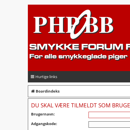
SMYKKE FORUM F
For alle smykkeglade piger
Hurtige links
Boardindeks
DU SKAL VÆRE TILMELDT SOM BRUGER
Brugernavn:
Adgangskode: