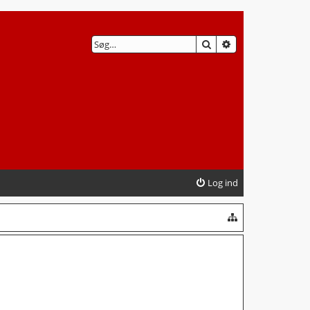
SØG
AVANCERET SØG
Log ind