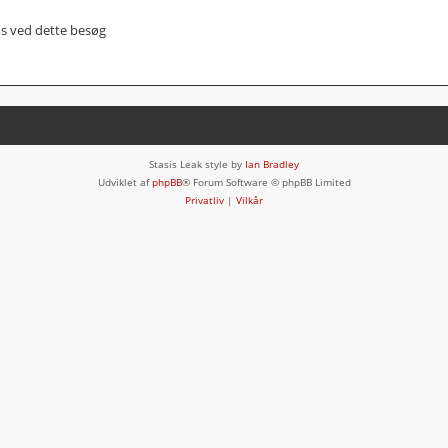
us ved dette besøg
Stasis Leak style by
Ian Bradley
Udviklet af
phpBB
® Forum Software © phpBB Limited
Privatliv
|
Vilkår