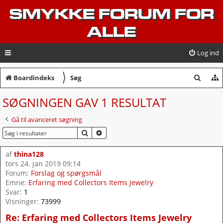
SMYKKE FORUM FOR
ALLE
Log ind
〉
S
Boardindeks
Søg
ø
SØGNINGEN GAV 1 RESULTAT
g
Gå til avanceret søgning
SØG
AVANCERET SØGNING
af
thina128
tors 24. jan 2019 09:14
Forum:
Forslag og spørgsmål
Emne:
Erfaring med Collectors Items Jewelry
Svar:
1
Visninger:
73999
Re: Erfaring med Collectors Items Jewelry