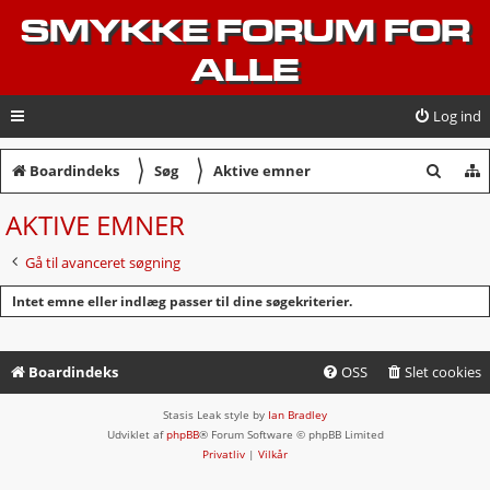
SMYKKE FORUM FOR
ALLE
Log ind
〉
〉
S
Boardindeks
Søg
Aktive emner
ø
AKTIVE EMNER
g
Gå til avanceret søgning
Intet emne eller indlæg passer til dine søgekriterier.
Boardindeks
OSS
Slet cookies
Stasis Leak style by
Ian Bradley
Udviklet af
phpBB
® Forum Software © phpBB Limited
Privatliv
|
Vilkår