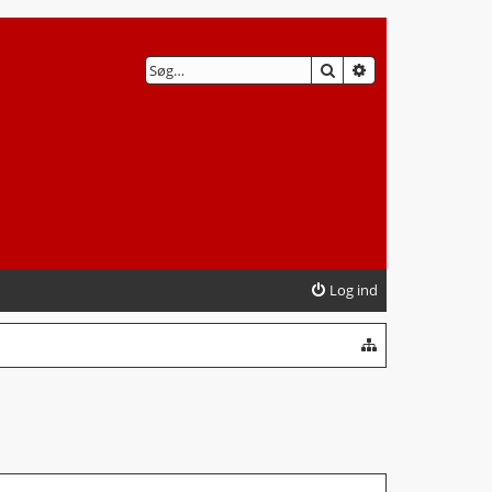
SØG
AVANCERET SØG
Log ind