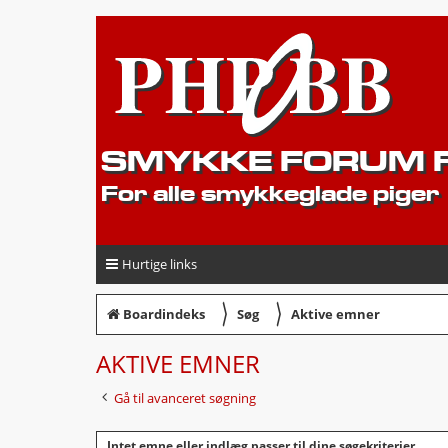
SMYKKE FORUM F
For alle smykkeglade piger
Hurtige links
〉
〉
Boardindeks
Søg
Aktive emner
AKTIVE EMNER
Gå til avanceret søgning
Intet emne eller indlæg passer til dine søgekriterier.