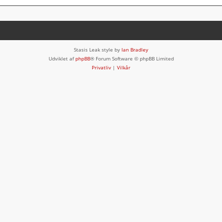
Stasis Leak style by
Ian Bradley
Udviklet af
phpBB
® Forum Software © phpBB Limited
Privatliv
|
Vilkår