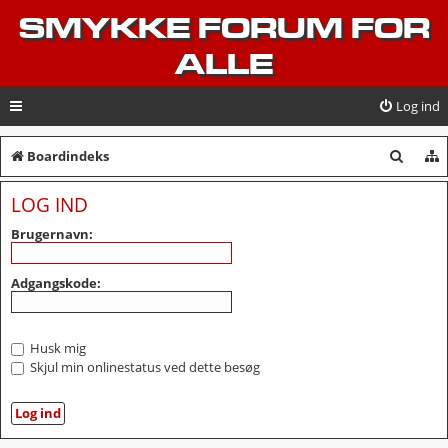
SMYKKE FORUM FOR
ALLE
Log ind
S
Boardindeks
ø
LOG IND
g
Brugernavn:
Adgangskode:
Husk mig
Skjul min onlinestatus ved dette besøg