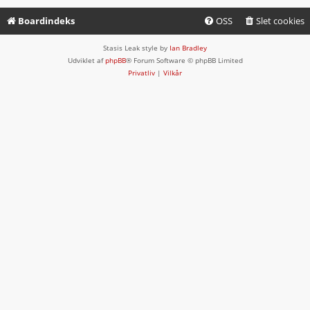
Boardindeks
OSS
Slet cookies
Stasis Leak style by
Ian Bradley
Udviklet af
phpBB
® Forum Software © phpBB Limited
Privatliv
|
Vilkår