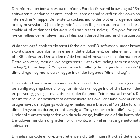
Din information indsamles på to måder. For det første vil browsing på "Sm
softwaren til at danne et antal cookies, som er små tekstfiler, der downloa
internetfiler"-mappe. De første to cookies indholder blot en brugeridentitet
anonymt session-ID (i det følgende "session-ID"), som automatisk tildeles
cookie vil blive dannet i det øjeblik du har læst et indlæg i "Smykke forum fo
hvilke indlæg der er blevet læst af dig, som derved forbedrer din brugerop
Vi danner også cookies eksternt i forhold til phpBB-softwaren under brows
skønt disse er udenfor rammerne af dette dokument, der alene har til he
phpBB-softwaren. Den anden måde hvorpå vi indsamler din information er 
Dette kan være, men er ikke begrænset til: at skrive indlæg som en anon
indlæg"), tilmelding på "Smykke forum for alle" (i det følgende "din konto"
tilmeldingen og mens du er logget ind (i det følgende "dine indlæg").
Din konto vil som minimum indeholde et unikt identificerbart navn (i det f
personlig adgangskode til brug for når du skal logge ind på din konto (i d
en personlig, gyldig e-mailadresse (i det følgende "din e-mailadresse"). 
forum for alle" er beskyttet af databeskyttelseslove i det land hvor vi er h
brugernavn, din adgangskode og e-mailadresse krævet af "Smykke forum f
tilmeldingssproceduren, er - afhængig af "Smykke forum for alle"'s valg - en
Under alle omstændigheder kan du selv vælge, hvilke dele af din kontoinfor
Derudover har du muligheden for din konto, at til- eller fravælge automa
softwaren.
Din adgangskode er krypteret (et envejs digitalt fingeraftryk), så det er si