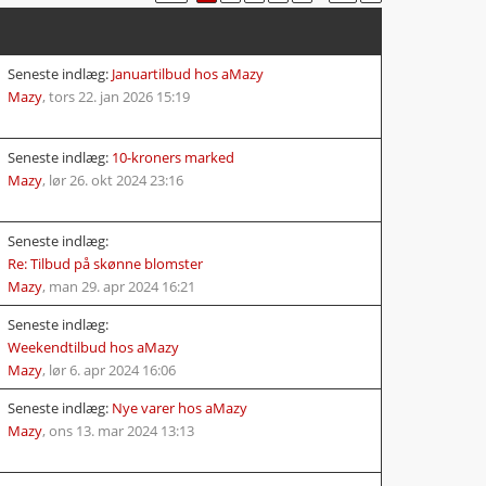
Seneste indlæg:
Januartilbud hos aMazy
Mazy
,
tors 22. jan 2026 15:19
Seneste indlæg:
10-kroners marked
Mazy
,
lør 26. okt 2024 23:16
Seneste indlæg:
Re: Tilbud på skønne blomster
Mazy
,
man 29. apr 2024 16:21
Seneste indlæg:
Weekendtilbud hos aMazy
Mazy
,
lør 6. apr 2024 16:06
Seneste indlæg:
Nye varer hos aMazy
Mazy
,
ons 13. mar 2024 13:13