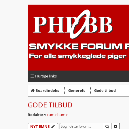
SMYKKE FORUM F
For alle smykkeglade piger
Hurtige links
〉
〉
Boardindeks
Generelt
Gode tilbud
GODE TILBUD
Redaktør:
rumlebumle
SØG
AVAN
NYT EMNE