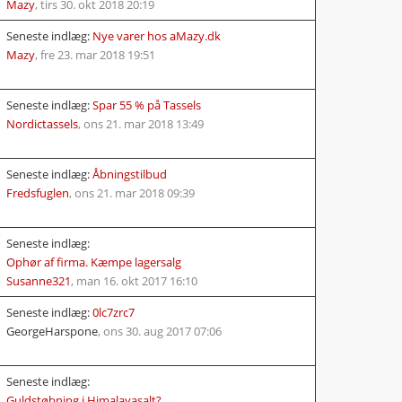
Mazy
,
tirs 30. okt 2018 20:19
Seneste indlæg:
Nye varer hos aMazy.dk
Mazy
,
fre 23. mar 2018 19:51
Seneste indlæg:
Spar 55 % på Tassels
Nordictassels
,
ons 21. mar 2018 13:49
Seneste indlæg:
Åbningstilbud
Fredsfuglen
,
ons 21. mar 2018 09:39
Seneste indlæg:
Ophør af firma. Kæmpe lagersalg
Susanne321
,
man 16. okt 2017 16:10
Seneste indlæg:
0lc7zrc7
GeorgeHarspone
,
ons 30. aug 2017 07:06
Seneste indlæg:
Guldstøbning i Himalayasalt?