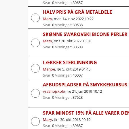
Svar:
0
Visninger:
30657
HALV PRIS PÅ GRÅ METALDELE
Mazy
,
man 14. nov 2022 19:22
Svar:
0
Visninger:
30538
SKØNNE SWAROVSKI BICONE PERLER 
Mazy
,
ons 26. okt 2022 13:38
Svar:
0
Visninger:
30608
LÆKKER STERLINGRING
Marjoe
,
lør 5. okt 2019 04:45
Svar:
0
Visninger:
40007
AFBUDSPLADSER PÅ SMYKKEKURSUS I
vraahojskole
,
fre 21. jun 2019 10:12
Svar:
0
Visninger:
37628
SPAR MINDST 15% PÅ ALLE VARER DE
Mazy
,
tirs 30. okt 2018 20:19
Svar:
0
Visninger:
39687