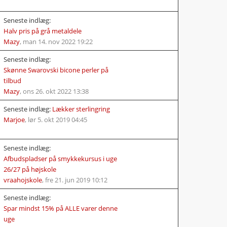
Seneste indlæg:
Halv pris på grå metaldele
Mazy
,
man 14. nov 2022 19:22
Seneste indlæg:
Skønne Swarovski bicone perler på
tilbud
Mazy
,
ons 26. okt 2022 13:38
Seneste indlæg:
Lækker sterlingring
Marjoe
,
lør 5. okt 2019 04:45
Seneste indlæg:
Afbudspladser på smykkekursus i uge
26/27 på højskole
vraahojskole
,
fre 21. jun 2019 10:12
Seneste indlæg:
Spar mindst 15% på ALLE varer denne
uge