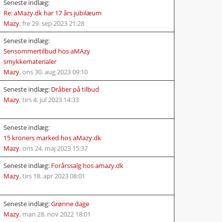
Seneste indlæg:
Re: aMazy.dk har 17 års jubilæum
Mazy
,
fre 29. sep 2023 21:28
Seneste indlæg:
Sensommertilbud hos aMAzy
smykkematerialer
Mazy
,
ons 30. aug 2023 09:10
Seneste indlæg:
Dråber på tilbud
Mazy
,
tirs 4. jul 2023 14:33
Seneste indlæg:
15 kroners marked hos aMazy.dk
Mazy
,
ons 24. maj 2023 15:37
Seneste indlæg:
Forårssalg hos amazy.dk
Mazy
,
tirs 18. apr 2023 08:01
Seneste indlæg:
Grønne dage
Mazy
,
man 28. nov 2022 18:01