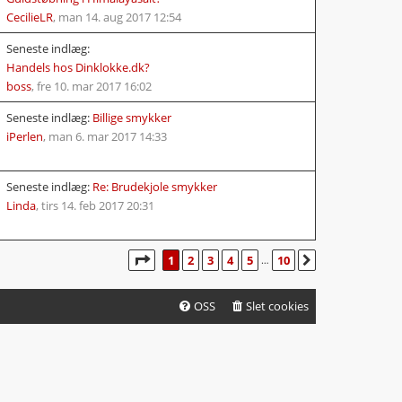
CecilieLR
,
man 14. aug 2017 12:54
Seneste indlæg:
Handels hos Dinklokke.dk?
boss
,
fre 10. mar 2017 16:02
Seneste indlæg:
Billige smykker
iPerlen
,
man 6. mar 2017 14:33
Seneste indlæg:
Re: Brudekjole smykker
Linda
,
tirs 14. feb 2017 20:31
SIDE
1
AF
10
1
2
3
4
5
10
NÆSTE
…
OSS
Slet cookies