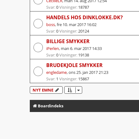
CecilieLR
,
man 14. aug 2017 12:54
Svar:
0
Visninger:
18787
HANDELS HOS DINKLOKKE.DK?
boss
,
fre 10. mar 2017 16:02
Svar:
0
Visninger:
20124
BILLIGE SMYKKER
iPerlen
,
man 6. mar 2017 14:33
Svar:
0
Visninger:
19138
BRUDEKJOLE SMYKKER
engledame
,
ons 25. jan 2017 21:23
Svar:
1
Visninger:
15867
NYT EMNE
Boardindeks