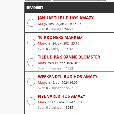
EMNER
JANUARTILBUD HOS AMAZY
Mazy
,
tors 22. jan 2026 15:19
Svar:
0
Visninger:
29977
10-KRONERS MARKED
Mazy
,
lør 26. okt 2024 23:16
Svar:
0
Visninger:
19312
TILBUD PÅ SKØNNE BLOMSTER
Mazy
,
tors 11. apr 2024 20:09
Svar:
1
Visninger:
11782
WEEKENDTILBUD HOS AMAZY
Mazy
,
lør 6. apr 2024 16:06
Svar:
0
Visninger:
15622
NYE VARER HOS AMAZY
Mazy
,
ons 13. mar 2024 13:13
Svar:
0
Visninger:
18035