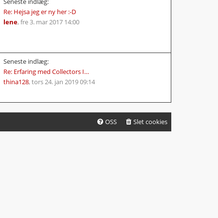
Seneste indlæg:
Re: Hejsa jeg er ny her :-D
lene
,
fre 3. mar 2017 14:00
Seneste indlæg:
Re: Erfaring med Collectors I…
thina128
,
tors 24. jan 2019 09:14
OSS
Slet cookies