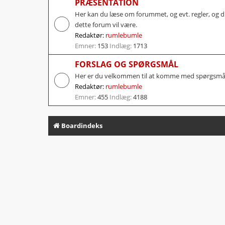
PRÆSENTATION
Her kan du læse om forummet, og evt. regler, og du 
dette forum vil være.
Redaktør:
rumlebumle
Emner:
153
Indlæg:
1713
FORSLAG OG SPØRGSMÅL
Her er du velkommen til at komme med spørgsmål,
Redaktør:
rumlebumle
Emner:
455
Indlæg:
4188
Boardindeks