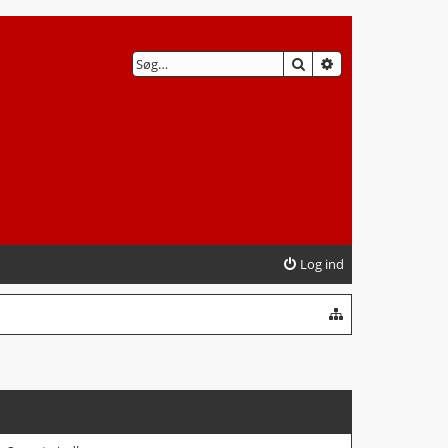
SØG
AVANCERET SØG
Log ind