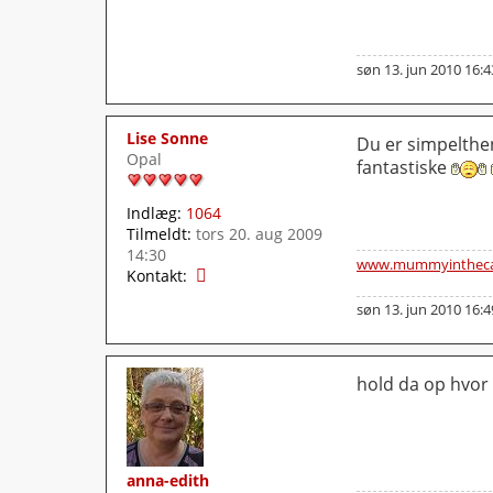
søn 13. jun 2010 16:4
Lise Sonne
Du er simpelthen
Opal
fantastiske
Indlæg:
1064
Tilmeldt:
tors 20. aug 2009
14:30
www.mummyintheca
K
Kontakt:
o
søn 13. jun 2010 16:4
n
t
a
k
hold da op hvor 
t
L
i
s
anna-edith
e