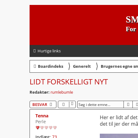
SM
For 
Hurtige links
〉
〉
Boardindeks
Generelt
Brugernes egne s
LIDT FORSKELLIGT NYT
Redaktør:
rumlebumle
SØ
BESVAR
Tenna
Her er lidt af de
Perle
det til jer der 
Indlæg:
73