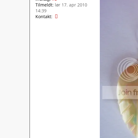
Tilmeldt:
lør 17. apr 2010
14:39
K
Kontakt:
o
n
t
a
k
t
T
e
n
n
a