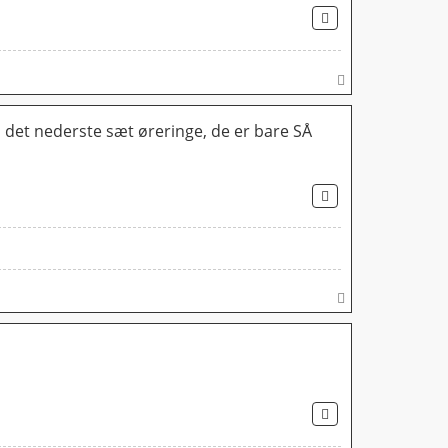
CITER
T
o
p
å det nederste sæt øreringe, de er bare SÅ
CITER
T
o
p
CITER