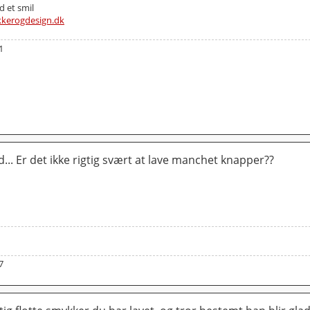
 et smil
kkerogdesign.dk
1
d... Er det ikke rigtig svært at lave manchet knapper??
7