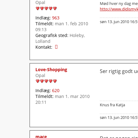
Opal
S
Mød hver ny dag med
http://www.didismy
o
n
Indlæg:
963
n
søn 13. jun 2010 16:5
Tilmeldt:
man 1. feb 2010
e
09:13
Geografisk sted:
Holeby,
Lolland
K
Kontakt:
o
n
t
Love-Shopping
a
Ser rigtig godt u
Opal
k
t
a
Indlæg:
620
n
Tilmeldt:
man 1. mar 2010
n
20:11
Knus fra Katja
a
-
e
søn 13. jun 2010 16:5
d
i
t
mace