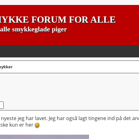
YKKE FORUM FOR ALLE
alle smykkeglade piger
mykker
G
AVANCERET SØGNING
t nyeste jeg har lavet. Jeg har også lagt tingene ind på det a
måske kun er her