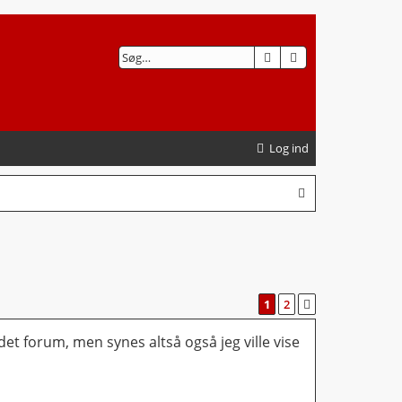
SØG
AVANCERET SØGN
Log ind
1
2
NÆSTE
ndet forum, men synes altså også jeg ville vise