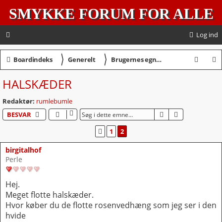
SMYKKE FORUM FOR ALLE
Log ind
〉
〉
S
Boardindeks
Generelt
Brugernes egne smykker
ø
HALSKÆDER
g
Redaktør:
rumlebumle
SØG
AVANCERET 
BESVAR
1
2
FORRIGE
birgitalhof
Perle
Hej.
Meget flotte halskæder.
Hvor køber du de flotte rosenvedhæng som jeg ser i den
hvide